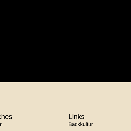
ches
Links
m
Backkultur